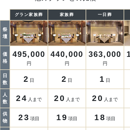
グラン家族葬
家族葬
一日葬
祭
壇
495,000
440,000
363,000
価
格
円
円
円
日
2
2
1
日
日
日
数
人
24
20
20
人まで
人まで
人まで
数
供
23
19
18
項目
項目
項目
物