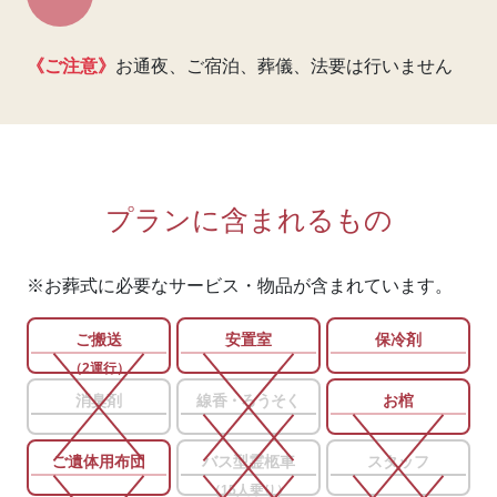
《ご注意》
お通夜、ご宿泊、葬儀、法要は行いません
プランに含まれるもの
※お葬式に必要なサービス・物品が含まれています。
ご搬送
安置室
保冷剤
（2運行）
消臭剤
線香・ろうそく
お棺
ご遺体用布団
バス型霊柩車
スタッフ
（15人乗り）