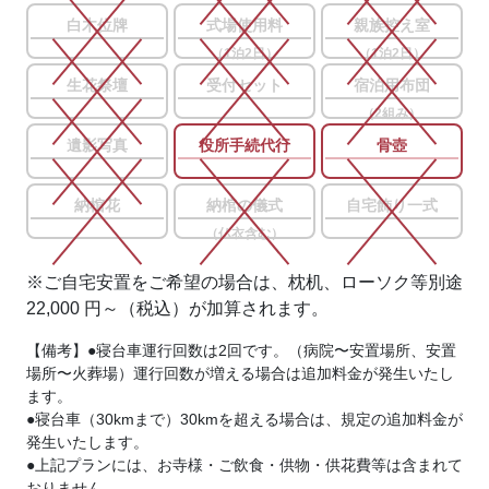
白木位牌
式場使用料
親族控え室
（1泊2日）
（1泊2日）
生花祭壇
受付セット
宿泊用布団
（2組み）
遺影写真
役所手続代行
骨壺
納棺花
納棺の儀式
自宅飾り一式
（仏衣含む）
※ご自宅安置をご希望の場合は、枕机、ローソク等別途
22,000 円～（税込）が加算されます。
【備考】●寝台車運行回数は2回です。（病院〜安置場所、安置
場所〜火葬場）運行回数が増える場合は追加料金が発生いたし
ます。
●寝台車（30kmまで）30kmを超える場合は、規定の追加料金が
発生いたします。
●上記プランには、お寺様・ご飲食・供物・供花費等は含まれて
おりません。