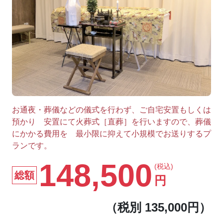
お通夜・葬儀などの儀式を行わず、ご自宅安置もしくは
預かり 安置にて火葬式［直葬］を行いますので、葬儀
にかかる費用を 最小限に抑えて小規模でお送りするプ
ランです。
148,500
(税込)
総額
円
（税別 135,000円）