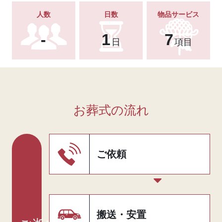
人数
日数
物品サービス
-
1
7
日
項目
お葬式の流れ
ご依頼
搬送・安置