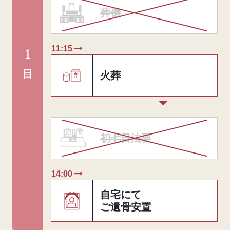
葬儀
11:15
1
日目
火葬
初七日法要
14:00
自宅にて
ご遺骨安置