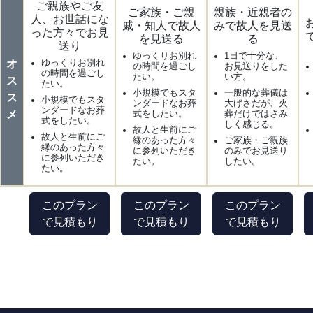
ご親族やご友
ご家族・ご親
親族・近親者の
人、お世話にな
戚・知人で故人
みで故人を見送
った方々でお見
を見送る
る
送り
ゆっくりお別れ
1日で十分な、
オ
ゆっくりお別れ
の時間を過ごし
お見送りをした
の時間を過ごし
たい。
い方。
ス
たい。
小規模でもスタ
一般的な葬儀は
ス
小規模でもスタ
ンダードなお葬
大げさだが、火
ンダードなお葬
メ
式をしたい。
葬だけではさみ
式をしたい。
しく感じる。
故人と生前にご
故人と生前にご
縁のあった方々
ご家族・ご親族
縁のあった方々
に参列いただき
のみでお見送り
に参列いただき
たい。
したい。
たい。
このプラン
このプラン
このプラン
で見積もり
で見積もり
で見積もり